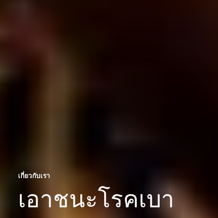
เกี่ยวกับเรา
เอาชนะโรคเบา
เกี่ยว
กับ
เรา